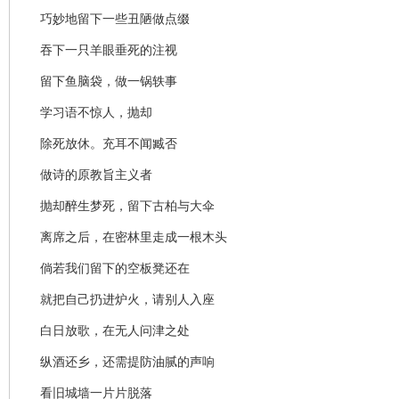
巧妙地留下一些丑陋做点缀
吞下一只羊眼垂死的注视
留下鱼脑袋，做一锅轶事
学习语不惊人，抛却
除死放休。充耳不闻臧否
做诗的原教旨主义者
抛却醉生梦死，留下古柏与大伞
离席之后，在密林里走成一根木头
倘若我们留下的空板凳还在
就把自己扔进炉火，请别人入座
白日放歌，在无人问津之处
纵酒还乡，还需提防油腻的声响
看旧城墙一片片脱落