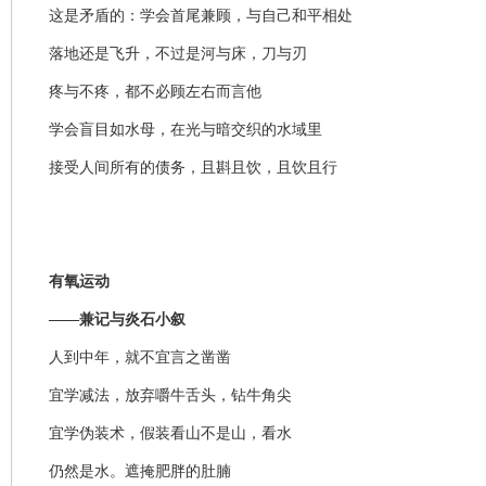
这是矛盾的：学会首尾兼顾，与自己和平相处
落地还是飞升，不过是河与床，刀与刃
疼与不疼，都不必顾左右而言他
学会盲目如水母，在光与暗交织的水域里
接受人间所有的债务，且斟且饮，且饮且行
有氧运动
——兼记与炎石小叙
人到中年，就不宜言之凿凿
宜学减法，放弃嚼牛舌头，钻牛角尖
宜学伪装术，假装看山不是山，看水
仍然是水。遮掩肥胖的肚腩